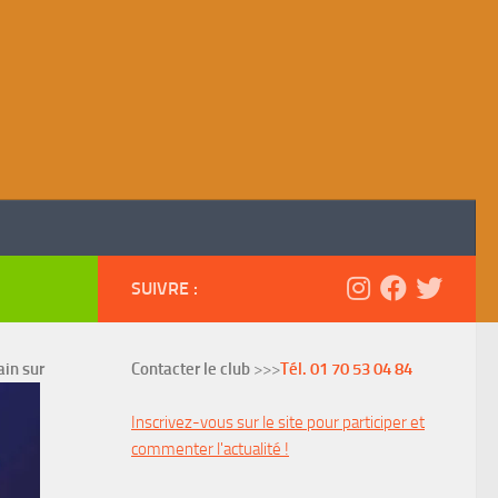
SUIVRE :
ain sur
Contacter le club
>>>
Tél. 01 70 53 04 84
Inscrivez-vous sur le site pour participer et
commenter l'actualité !