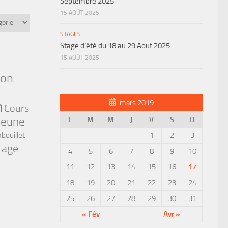
Septembre 2025
15 AOÛT 2025
STAGES
Stage d’été du 18 au 29 Aout 2025
15 AOÛT 2025
ion
n
mars 2019
Cours
jeune
L
M
M
J
V
S
D
bouillet
1
2
3
tage
4
5
6
7
8
9
10
11
12
13
14
15
16
17
18
19
20
21
22
23
24
25
26
27
28
29
30
31
« Fév
Avr »