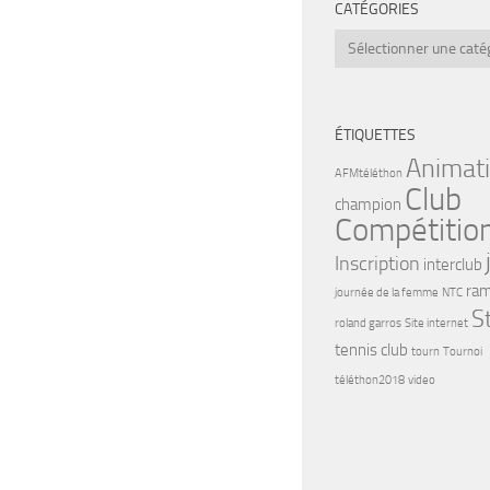
CATÉGORIES
Catégories
ÉTIQUETTES
Animat
AFMtéléthon
Club
champion
Compétitio
Inscription
interclub
ram
journée de la femme
NTC
S
roland garros
Site internet
tennis club
tourn
Tournoi
téléthon2018
video