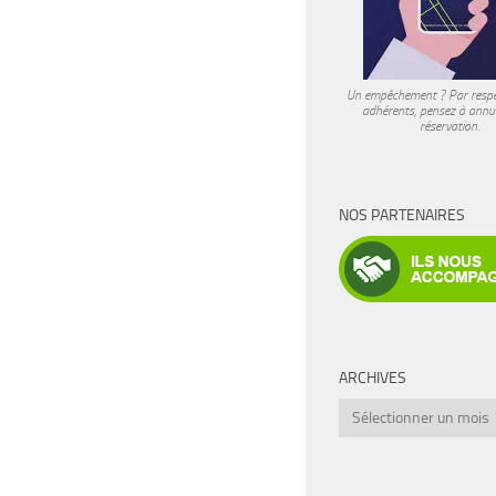
Un empêchement ? Par respe
adhérents, pensez à annul
réservation.
NOS PARTENAIRES
ARCHIVES
Archives