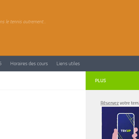
ns le tennis autrement...
6
Horaires des cours
Liens utiles
PLUS
Réservez
votre terr