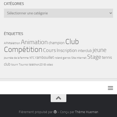
CATÉGORIES
Catégories
ÉTIQUETTES
Club
Animation
champion
AFMtéléthon
Compétition
jeune
Cours
Inscription
interclub
Stage
rambouillet
tennis
journée de la femme
NTC
roland garros
Site internet
club
tourn
Tournoi
téléthon2018
video
Fièrement propulsé par
- Conçu par
Thème Hueman