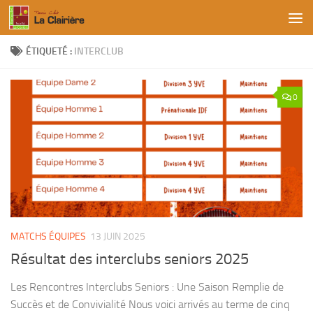
Skip to content
ÉTIQUETÉ :
INTERCLUB
0
MATCHS ÉQUIPES
13 JUIN 2025
Résultat des interclubs seniors 2025
Les Rencontres Interclubs Seniors : Une Saison Remplie de
Succès et de Convivialité Nous voici arrivés au terme de cinq