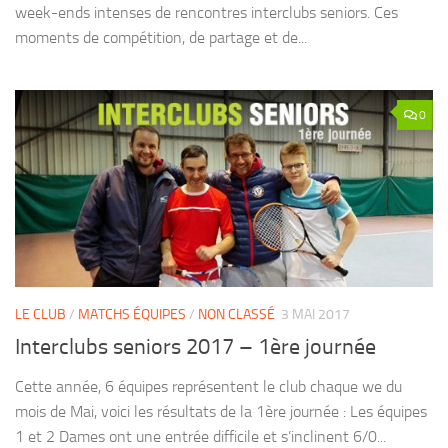
week-ends intenses de rencontres interclubs seniors. Ces
moments de compétition, de partage et de...
0
LE CLUB
/
MATCHS ÉQUIPES
/
NON CLASSÉ
3 MAI 2017
Interclubs seniors 2017 – 1ère journée
Cette année, 6 équipes représentent le club chaque we du
mois de Mai, voici les résultats de la 1ère journée : Les équipes
1 et 2 Dames ont une entrée difficile et s’inclinent 6/0...