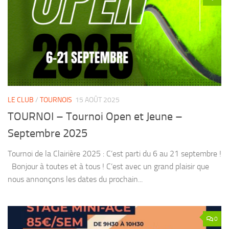
LE CLUB
/
TOURNOIS
15 AOÛT 2025
TOURNOI – Tournoi Open et Jeune –
Septembre 2025
Tournoi de la Clairière 2025 : C’est parti du 6 au 21 septembre !
Bonjour à toutes et à tous ! C’est avec un grand plaisir que
nous annonçons les dates du prochain...
0