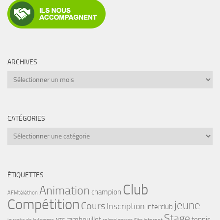
ARCHIVES
Archives
CATÉGORIES
Catégories
ÉTIQUETTES
Club
Animation
champion
AFMtéléthon
Compétition
jeune
Cours
Inscription
interclub
Stage
rambouillet
tennis