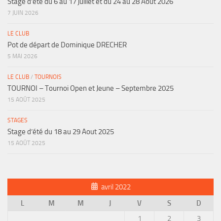
Stage d’été du 6 au 17 juillet et du 24 au 28 Aout 2026
7 JUIN 2026
LE CLUB
Pot de départ de Dominique DRECHER
5 MAI 2026
LE CLUB
/
TOURNOIS
TOURNOI – Tournoi Open et Jeune – Septembre 2025
15 AOÛT 2025
STAGES
Stage d’été du 18 au 29 Aout 2025
15 AOÛT 2025
avril 2022
L
M
M
J
V
S
D
1
2
3