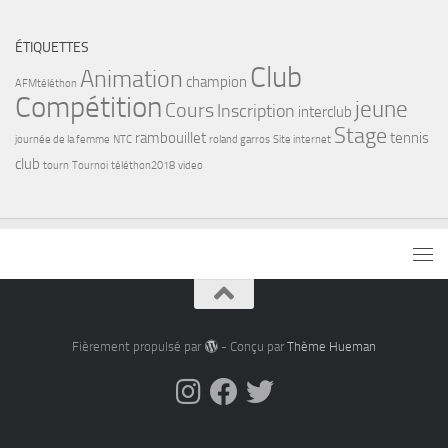
ÉTIQUETTES
Club
Animation
champion
AFMtéléthon
Compétition
jeune
Cours
Inscription
interclub
Stage
rambouillet
tennis
journée de la femme
NTC
roland garros
Site internet
club
tourn
Tournoi
téléthon2018
video
Fièrement propulsé par
- Conçu par
Thème Hueman