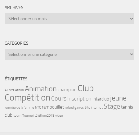
ARCHIVES
Archives
CATÉGORIES
Catégories
ÉTIQUETTES
Club
Animation
champion
AFMtéléthon
Compétition
jeune
Cours
Inscription
interclub
Stage
rambouillet
tennis
journée de la femme
NTC
roland garros
Site internet
club
tourn
Tournoi
téléthon2018
video