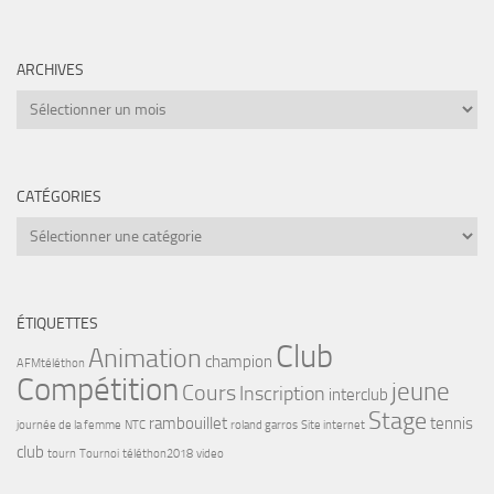
ARCHIVES
Archives
CATÉGORIES
Catégories
ÉTIQUETTES
Club
Animation
champion
AFMtéléthon
Compétition
jeune
Cours
Inscription
interclub
Stage
rambouillet
tennis
journée de la femme
NTC
roland garros
Site internet
club
tourn
Tournoi
téléthon2018
video