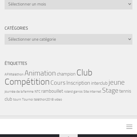
Archives
CATÉGORIES
Catégories
ÉTIQUETTES
Club
Animation
champion
AFMtéléthon
Compétition
jeune
Cours
Inscription
interclub
Stage
rambouillet
tennis
journée de la femme
NTC
roland garros
Site internet
club
tourn
Tournoi
téléthon2018
video