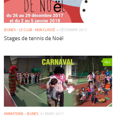
JEUNES
/
LE CLUB
/
NON CLASSÉ
4 DÉCEMBRE 2017
Stages de tennis de Noël
0
ANIMATIONS
/
JEUNES
31 MARS 2017