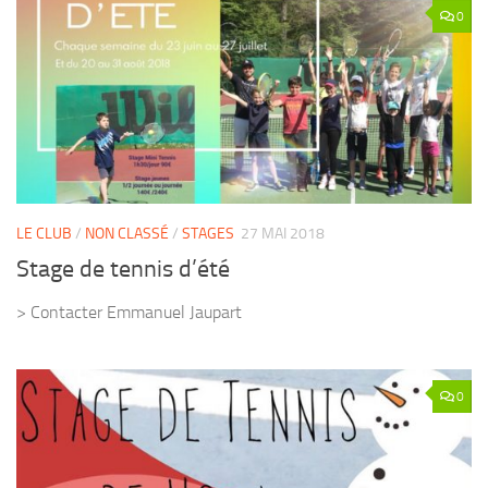
0
LE CLUB
/
NON CLASSÉ
/
STAGES
27 MAI 2018
Stage de tennis d’été
> Contacter Emmanuel Jaupart
0