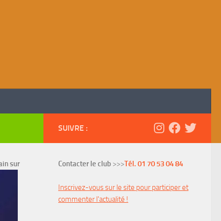
SUIVRE :
ain sur
Contacter le club
>>>
Tél. 01 70 53 04 84
Inscrivez-vous sur le site pour participer et
commenter l'actualité !