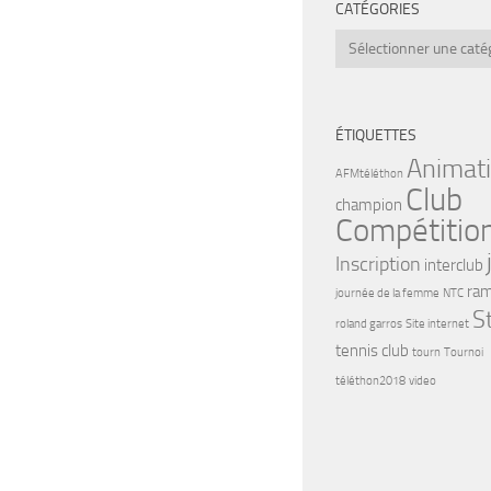
CATÉGORIES
Catégories
ÉTIQUETTES
Animat
AFMtéléthon
Club
champion
Compétitio
Inscription
interclub
ram
journée de la femme
NTC
S
roland garros
Site internet
tennis club
tourn
Tournoi
téléthon2018
video