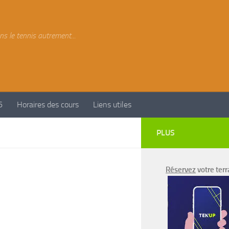
ns le tennis autrement...
6
Horaires des cours
Liens utiles
PLUS
Réservez
votre terr