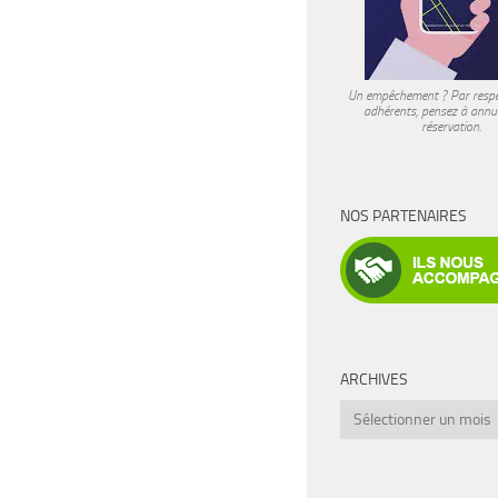
Un empêchement ? Par respe
adhérents, pensez à annul
réservation.
NOS PARTENAIRES
ARCHIVES
Archives