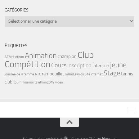
CATÉGORIES
Catégories
ÉTIQUETTES
Club
Animation
champion
AFMtéléthon
Compétition
jeune
Cours
Inscription
interclub
Stage
rambouillet
tennis
journée de la femme
NTC
roland garros
Site internet
club
tourn
Tournoi
téléthon2018
video
Fièrement propulsé par
- Conçu par
Thème Hueman