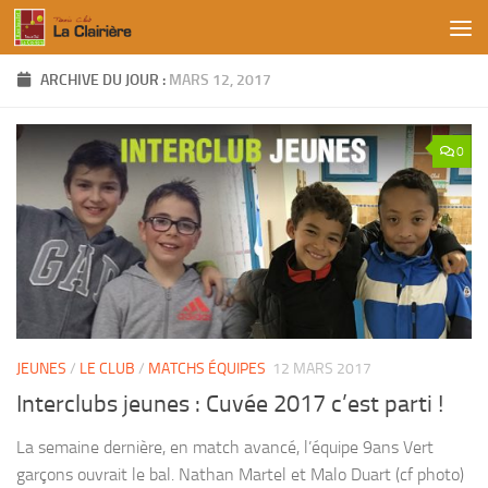
Skip to content
ARCHIVE DU JOUR :
MARS 12, 2017
0
JEUNES
/
LE CLUB
/
MATCHS ÉQUIPES
12 MARS 2017
Interclubs jeunes : Cuvée 2017 c’est parti !
La semaine dernière, en match avancé, l’équipe 9ans Vert
garçons ouvrait le bal. Nathan Martel et Malo Duart (cf photo)