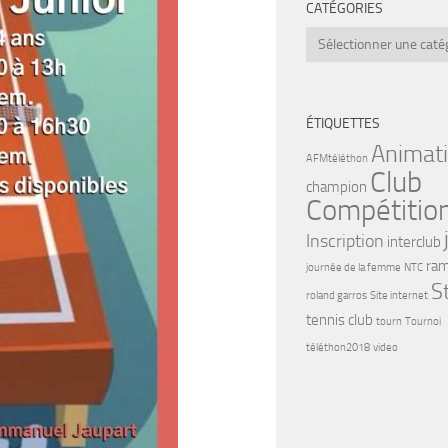
CATÉGORIES
Catégories
ÉTIQUETTES
Animat
AFMtéléthon
Club
champion
Compétitio
Inscription
interclub
ram
journée de la femme
NTC
S
roland garros
Site internet
tennis club
tourn
Tournoi
téléthon2018
video