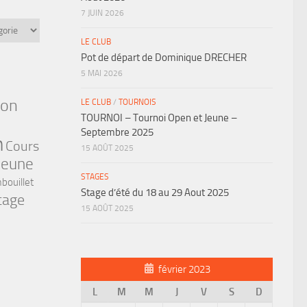
7 JUIN 2026
LE CLUB
Pot de départ de Dominique DRECHER
5 MAI 2026
ion
LE CLUB
/
TOURNOIS
TOURNOI – Tournoi Open et Jeune –
Septembre 2025
n
Cours
15 AOÛT 2025
jeune
STAGES
bouillet
Stage d’été du 18 au 29 Aout 2025
tage
15 AOÛT 2025
février 2023
L
M
M
J
V
S
D