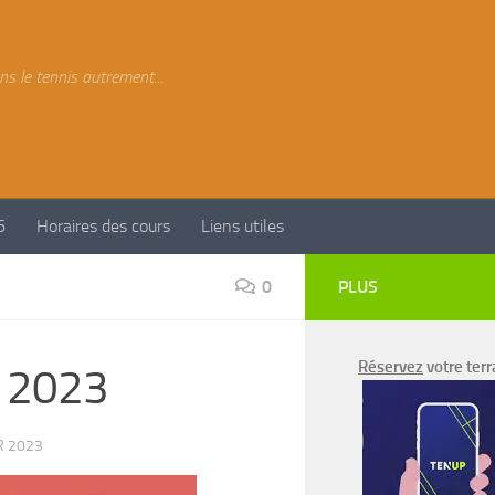
ns le tennis autrement...
6
Horaires des cours
Liens utiles
0
PLUS
Réservez
votre terr
r 2023
R 2023