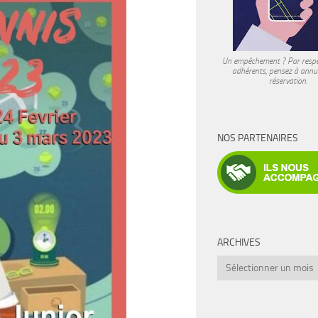
Un empêchement ? Par respe
adhérents, pensez à annul
réservation.
NOS PARTENAIRES
ARCHIVES
Archives