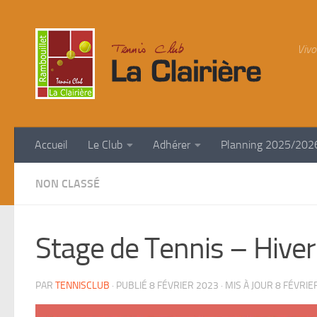
Skip to content
Vivo
Accueil
Le Club
Adhérer
Planning 2025/202
NON CLASSÉ
Stage de Tennis – Hive
PAR
TENNISCLUB
· PUBLIÉ
8 FÉVRIER 2023
· MIS À JOUR
8 FÉVRIE