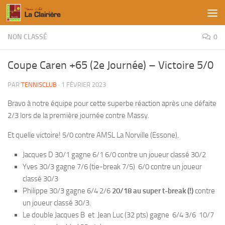
Skip to content
NON CLASSÉ
0
Coupe Caren +65 (2e Journée) – Victoire 5/0
PAR
TENNISCLUB
·
1 FÉVRIER 2023
Bravo à notre équipe pour cette superbe réaction après une défaite
2/3 lors de la première journée contre Massy.
Et quelle victoire! 5/0 contre AMSL La Norville (Essone).
Jacques D 30/1 gagne 6/1 6/0 contre un joueur classé 30/2
Yves 30/3 gagne 7/6 (tie-break 7/5) 6/0 contre un joueur
classé 30/3
Philippe 30/3 gagne 6/4 2/6
20/18 au super t-break (!)
contre
un joueur classé 30/3.
Le double Jacques B et Jean Luc (32 pts) gagne 6/4 3/6 10/7