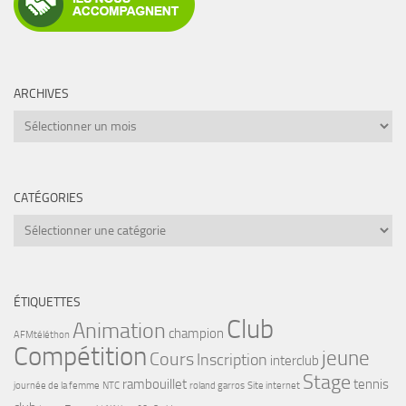
ARCHIVES
Archives
CATÉGORIES
Catégories
ÉTIQUETTES
Club
Animation
champion
AFMtéléthon
Compétition
jeune
Cours
Inscription
interclub
Stage
rambouillet
tennis
journée de la femme
NTC
roland garros
Site internet